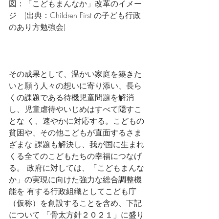
図：「こどもまんなか」改革のイメー
ジ　(出典：Children First の子ども行政
のあり方勉強会)
その成果として、温かい家庭を築きた
いと願う人々の想いに寄り添い、長ら 
くの課題である待機児童問題を解消
し、児童虐待やいじめはすべて隠すこ
とな く、速やかに対応する。こどもの
貧困や、その他こどもが直面するさま
ざまな 課題も解決し、我が国に生まれ
くる全てのこどもたちの幸福につなげ
る。 政府に対しては、「こどもまんな
か」の実現に向けた強力な総合調整機
能を 有する行政組織としてこども庁
（仮称）を創設することを含め、下記
について 「骨太方針２０２１」に盛り