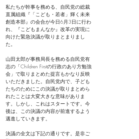
私たちが幹事を務める、自民党の総裁
直属組織『「こども・若者」輝く未来
創造本部』の会合が今日6月3日に行わ
れ、『こどもまんなか』改革の実現に
向けた緊急決議が取りまとまりまし
た。
山田太郎が事務局長を務める自民党有
志の「Children Firstの行政のあり方勉強
会」で取りまとめた提言もかなり反映
いただきました。自民党内で、子ども
たちのためにこの決議が取りまとめら
れたことは大変大きな意味がありま
す。しかし、これはスタートです。今
後は、この決議の内容が前進するよう
邁進していきます。
決議の全文は下記の通りです。是非ご