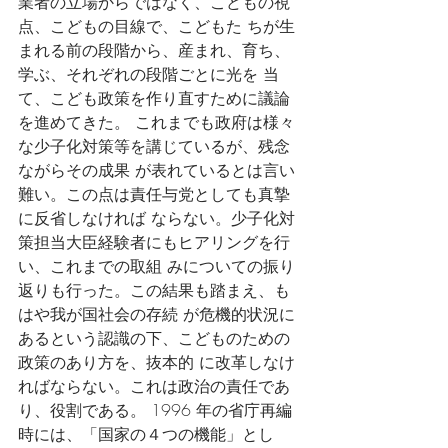
業者の立場からではなく、こどもの視
点、こどもの目線で、こどもた ちが生
まれる前の段階から、産まれ、育ち、
学ぶ、それぞれの段階ごとに光を 当
て、こども政策を作り直すために議論
を進めてきた。 これまでも政府は様々
な少子化対策等を講じているが、残念
ながらその成果 が表れているとは言い
難い。この点は責任与党としても真摯
に反省しなければ ならない。少子化対
策担当大臣経験者にもヒアリングを行
い、これまでの取組 みについての振り
返りも行った。この結果も踏まえ、も
はや我が国社会の存続 が危機的状況に
あるという認識の下、こどものための
政策のあり方を、抜本的 に改革しなけ
ればならない。これは政治の責任であ
り、役割である。 1996 年の省庁再編
時には、「国家の４つの機能」とし