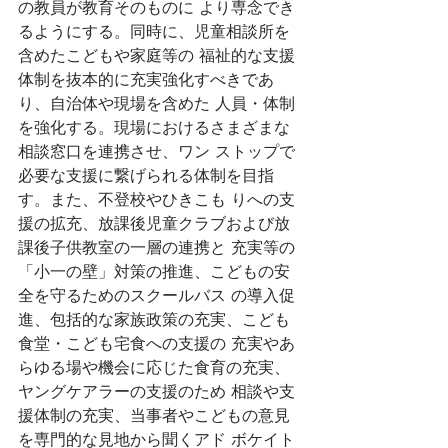
の教員が教育そのものに より専念でき
るようにする。同時に、児童相談所を
含めたこどもや家庭等の 福祉的な支援
体制を抜本的に充実強化すべきであ
り、自治体や現場を含めた 人員・体制
を強化する。現場におけるさまざまな
相談窓口を連携させ、ワン ストップで
必要な支援に繋げられる体制を目指
す。また、不登校やひきこも りへの支
援の拡充、放課後児童クラブおよび放
課後子供教室の一層の連携と 充実等の
「小一の壁」対策の推進、こどもの安
全を守るためのスクールバス の導入促
進、包括的な家族政策の充実、こども
食堂・こども宅食への支援の 充実やあ
らゆる場や機会に応じた食育の充実、
ヤングケアラーの支援のため 相談や支
援体制の充実、当事者やこどもの意見
を専門的な見地から聞くアド ボケイト