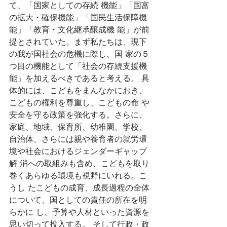
て、「国家としての存続 機能」「国富
の拡大・確保機能」「国民生活保障機
能」「教育・文化継承醸成機 能」が前
提とされていた。まず私たちは、現下
の我が国社会の危機に際し、国 家の５
つ目の機能として「社会の存続支援機
能」を加えるべきであると考える。 具
体的には、こどもをまんなかにおき、
こどもの権利を尊重し、こどもの命 や
安全を守る政策を強化する。さらに、
家庭、地域、保育所、幼稚園、学校、 
自治体、さらには親や養育者の就労環
境や社会におけるジェンダーギャップ
解 消への取組みも含め、こどもを取り
巻くあらゆる環境も視野にいれる。こ
うし たこどもの成育、成長過程の全体
について、国としての責任の所在を明
らかに し、予算や人材といった資源を
思い切って投入する。 そして行政・政