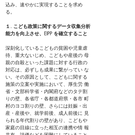
込み、速やかに実現することを求め
る。
１. こども政策に関するデータ収集分析
能力を向上させ、EIPP を確立すること
深刻化しているこどもの貧困や児童虐
待、重大ないじめ、こどもや産後の 母
親の自殺といった課題に対する行政の
対応は、必ずしも成果に繋がってい な
い。その原因として、こどもに関する
施策の立案や実施において、厚生労 働
省・文部科学省・内閣府などのタテ割
りの壁、各省庁・各都道府県・各市 町
村のヨコ割りの壁、さらには妊娠・出
産・産後や、就学前後、成人前後に 見
られる年代割りの壁があり、こどもや
家庭の目線に立った相互の連携や情 報
共有、評価などを困難にしていること