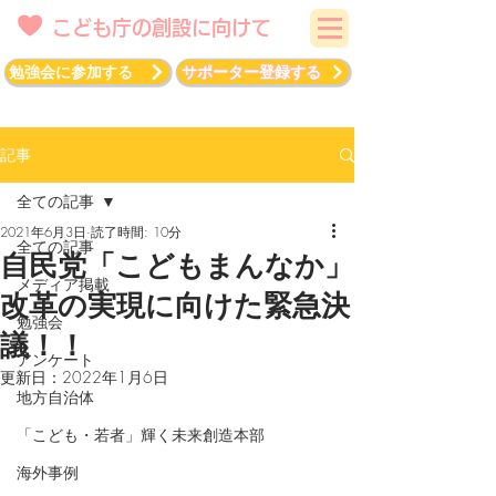
こども庁の創設に向けて
勉強会に参加する
サポーター登録する
記事
全ての記事
2021年6月3日
読了時間: 10分
全ての記事
自民党「こどもまんなか」
メディア掲載
改革の実現に向けた緊急決
勉強会
議！！
アンケート
更新日：
2022年1月6日
地方自治体
「こども・若者」輝く未来創造本部
海外事例