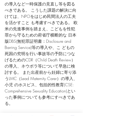
の導入など一時保護の見直し等を図る
べきである。 こうした課題の解決に向
けては、NPOをはじめ民間法人の工夫
を活かすこと も考慮すべきである。 欧
米の先進事例を踏まえ、こどもを性犯
罪から守るための府省庁横断的な 日本
版DBS(無犯罪証明書：Disclosure and 
Barring Service)等の導入や、こ どもの
死因の究明を行い事故等の予防につな
げるためのCDR（Child Death Review）
の導入、ネウボラ等について早急に検
討する。 また出産前から妊婦に寄り添
うLMC（Lead Maternity Carer）の導入、
小児 のホスピス、包括的性教育(CSE: 
Comprehensive Sexuality Education)とい 
った事例についても参考にすべきであ
る。
３. こども政策を実現するために十分な