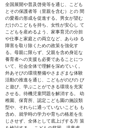
全国展開や普及啓発等を通じ、こども
とその保護者等（里親を含む）との 間
の愛着の形成を促進する。男女が望む
だけのこどもを持ち、女性が安心し て
こどもを産めるよう、家事育児の分担
や仕事と家庭との両立など、あらゆ る
障害を取り除くための政策を強化す
る。母親に限らず、父親を含め身近な 
養育者への支援も必要であることにつ
いて、社会全体で理解を深めていく。 
外あそびの環境整備やさまざまな体験
活動の推進を通じ、こどもがのびの び
と遊び、学ぶことができる環境を充実
させる。待機児童問題を解消する。 幼
稚園、保育所、認定こども園の施設類
型や、それらに通っていないこども も
含め、就学時の学力や育ちの格差を生
じさせず、全体として底上げする方 策
を検討する。 こどもの貧困、児童虐