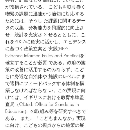
が指摘されている。 こどもを取り巻く
喫緊の課題に迅速かつ適切に対応する
ためには、そうし た課題に関するデー
タの収集、分析能力を飛躍的に向上さ
せ、統計を充実さ 3 せるとともに、こ
れをPDCAに確実に活かし、エビデンス
に基づく政策立案と 実践(EIPP: 
Evidence Informed Policy and Practice)を
確立することが必要 である。政府の施
策の改善に活用するのみならず、こど
もに身近な自治体や 施設のレベルにま
で適切にフィードバックする体制を構
築しなければならな い。この実現に向
けては、イギリスにおける教育水準監
査局（Ofsted: Office for Standards in 
Education） の取組み等を研究すべきで
ある。 また、「こどもまんなか」実現
に向け、こどもの視点からの施策の展