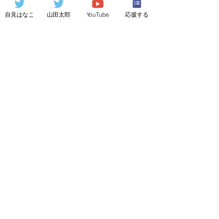
予算を確保すること
自見はなこ
山田太郎
YouTube
応援する
こどもに関する困難な課題に直面する
現場の方々を勇気づけ、こども政策 を
着実かつ機動的に進めるためには、そ
のための予算を十分に確保する必要 が
ある。こどもへの支出は未来への投資
であり、社会を健全に維持するため に
必要であることを広く国民に理解を求
め、安定的な財源を確保しつつ、こ ど
も政策への支出を欧州並みに大幅に拡
充すべきである。 その際には、「こど
もまんなか」の考え方の下、こどもの
貧困や、ジェンダ ー対策、障害がある
児童や医療的ケアが必要な児童の支
援、教育に要する費 用を含めた子育て
中の家庭の負担の軽減といった点にも
幅広く目配りをし、 これらを支援する