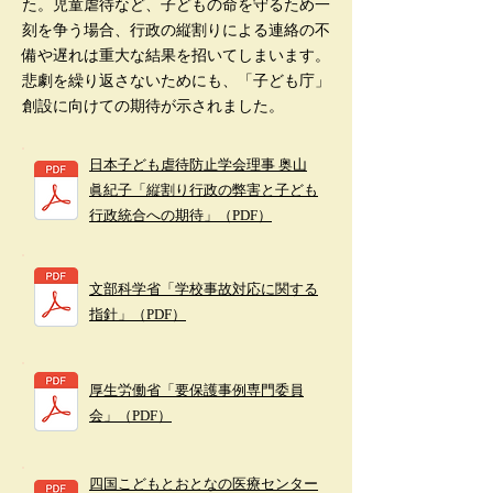
た。児童虐待など、子どもの命を守るため一
刻を争う場合、行政の縦割りによる連絡の不
備や遅れは重大な結果を招いてしまいます。
悲劇を繰り返さないためにも、「子ども庁」
創設に向けての期待が示されました。
日本子ども虐待防止学会理事 奥山
眞紀子「縦割り行政の弊害と子ども
行政統合への期待」（PDF）
文部科学省「学校事故対応に関する
指針」（PDF）
厚生労働省「要保護事例専門委員
会」（PDF）
四国こどもとおとなの医療センター