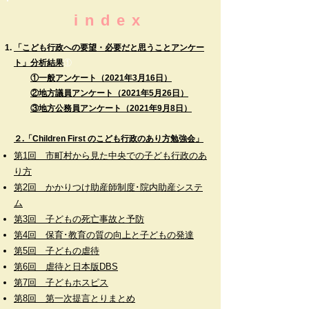
index
「こども行政への要望・必要だと思うことアンケー
​①
ト」分析結果
①一般アンケート（2021年3月16日）
②地方議員アンケート（2021年5月26日）
③地方公務員アンケート（2021年9月8日）
２.
「Children First のこども行政のあり方勉強会」
第1回 市町村から見た中央での子ども行政のあ
り方
第2回 かかりつけ助産師制度･院内助産システ
ム
第3回 子どもの死亡事故と予防
第4回 保育･教育の質の向上と子どもの発達
第5回 子どもの虐待
第6回 虐待と日本版DBS
第7回 子どもホスピス
第8回 第一次提言とりまとめ