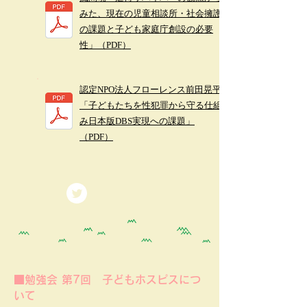
みた、現在の児童相談所・社会擁護
の課題と子ども家庭庁創設の必要
性」（PDF）
認定NPO法人フローレンス前田晃平
「子どもたちを性犯罪から守る仕組
み日本版DBS実現への課題」
（PDF）
■勉強会 第7回 子どもホスピスにつ
いて