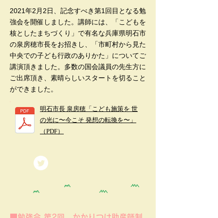
2021年2月2日、記念すべき第1回目となる勉
強会を開催しました。講師には、「こどもを
核としたまちづくり」で有名な兵庫県明石市
の泉房穂市長をお招きし、「市町村から見た
中央での子ども行政のありかた」についてご
講演頂きました。多数の国会議員の先生方に
ご出席頂き、素晴らしいスタートを切ること
ができました。
明石市長 泉房穂「こども施策を 世
の光に〜今こそ 発想の転換を〜」
（PDF）
■勉強会 第2回 かかりつけ助産師制