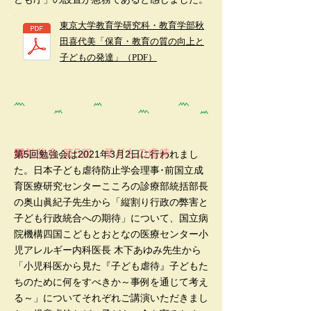
東京大学教育学研究科・教育学部秋
田喜代美「保育・教育の質の向上と
子どもの発達」（PDF）
■勉強会 第5回 子どもの虐待
第5回勉強会は2021年3月2日に行われまし
た。日本子ども虐待防止学会理事･前国立成
育医療研究センターこころの診療部統括部長
の奥山眞紀子先生から「縦割り行政の弊害と
子ども行政統合への期待」について、国立病
院機構四国こどもとおとなの医療センター小
児アレルギー内科医長 木下あゆみ先生から
「小児科医から見た『子ども虐待』子どもた
ちのために何をすべきか～事例を通じて考え
る～」についてそれぞれご講演いただきまし