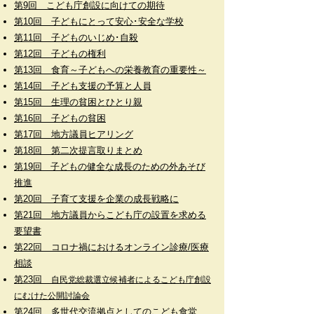
第9回 こども庁創設に向けての期待
​​第10回 子どもにとって安心･安全な学校
​第11回 子どものいじめ･自殺
​​第12回 子どもの権利
第13回 食育～子どもへの栄養教育の重要性～
​第14回 子ども支援の予算と人員
​​第15回
生理の貧困とひとり親
​​第16回 子どもの貧困
第17回 地方議員ヒアリング​
第18回 第二次提言取りまとめ
第19回 子どもの健全な成長のための外あそび
推進
​​第20回 子育て支援を企業の成長戦略に
​​第21回 地方議員からこども庁の設置を求める
要望書
第22回 コロナ禍におけるオンライン診療/医療
相談
第23回
自民党総裁選立候補者によるこども庁創設
にむけた公開討論会
第24回 多世代交流拠点としてのこども食堂