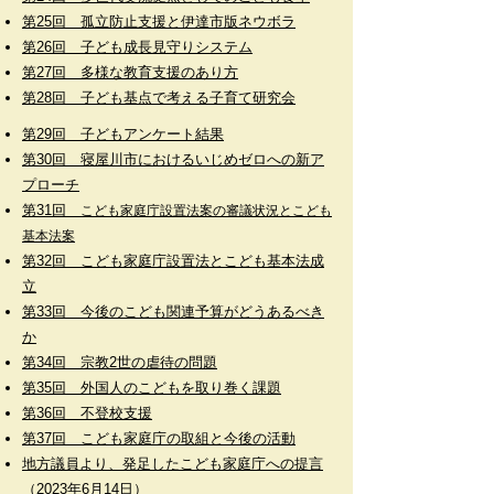
第25回 孤立防止支援と伊達市版ネウボラ
​第26回 子ども成長見守りシステム
第27回 多様な教育支援のあり方
第28回 子ども基点で考える子育て研究会
​第29回 子どもアンケート結果
第30回 寝屋川
市におけるいじめゼロへの新ア
プロ
ーチ
第31回
こど
も家庭庁
設置法
案
の審議状況とこども
基本法案
第32回 こど
も
家庭庁設置法とこども基本法成
立
第33回 今後のこども関連予算がどうあるべき
か
第34回 宗教2世の虐待の問題
第35回 外国人のこどもを取り巻く課題
第36回 不
登校支援
第37回 こども家庭庁の取組と今後の活動
地方議員より、発足したこども家庭庁への提言
（2023年6月14日）