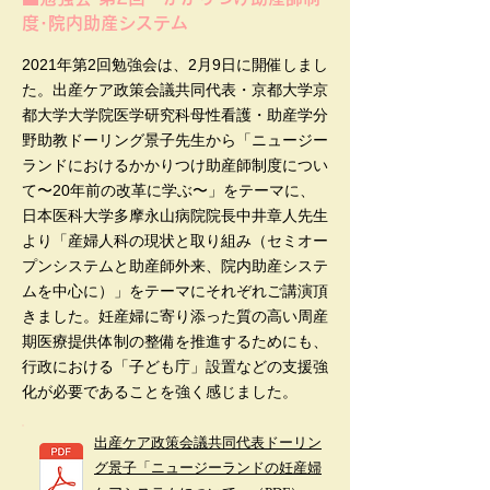
度･院内助産システム
2021年第2回勉強会は、2月9日に開催しまし
た。出産ケア政策会議共同代表・京都大学京
都大学大学院医学研究科母性看護・助産学分
野助教ドーリング景子先生から「ニュージー
ランドにおけるかかりつけ助産師制度につい
て〜20年前の改革に学ぶ〜」をテーマに、
日本医科大学多摩永山病院院長中井章人先生
より「産婦人科の現状と取り組み（セミオー
プンシステムと助産師外来、院内助産システ
ムを中心に）」をテーマにそれぞれご講演頂
きました。妊産婦に寄り添った質の高い周産
期医療提供体制の整備を推進するためにも、
行政における「子ども庁」設置などの支援強
化が必要であることを強く感じました。
出産ケア政策会議共同代表ドーリン
グ景子「ニュージーランドの妊産婦