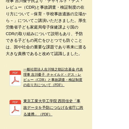
理事 吉川優子氏より「チャイルド・デス・
レビュー（CDR)と事故調査・検証制度の在
り方について－保育・学校事故遺族の立場か
ら－」についてご講演いただきました。厚生
労働省子ども家庭局母子保健課より国の
CDRの取り組みについて説明もあり、予防
できる子どもの死亡をひとつでも防ぐこと
は、国や社会の重要な課題であり将来に渡る
大きな責務であると改めて認識しました。
一般社団法人吉川慎之助記念基金 代表
理事 吉川優子_チャイルド・デス・レ
ビュー（CDR）と事故調査・検証制度
の在り方について（PDF）
東京工業大学工学院 西田佳史「事
故データを予防につなげる省庁に跨
る連携」（PDF）