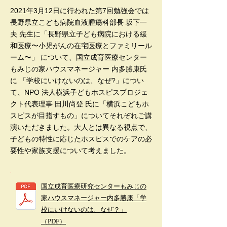
2021年3月12日に行われた第7回勉強会では
長野県立こども病院血液腫瘍科部長 坂下一
夫 先生に「長野県立子ども病院における緩
和医療〜小児がんの在宅医療とファミリール
ーム〜」 について、国立成育医療センター
もみじの家ハウスマネージャー 内多勝康氏
に 「学校にいけないのは、なぜ?」につい
て、NPO 法人横浜子どもホスピスプロジェ
クト代表理事 田川尚登 氏に「横浜こどもホ
スピスが目指すもの」についてそれぞれご講
演いただきました。大人とは異なる視点で、
子どもの特性に応じたホスピスでのケアの必
要性や家族支援について考えました。
国立成育医療研究センターもみじの
家ハウスマネージャー内多勝康「学
校にいけないのは、なぜ？」
（PDF）