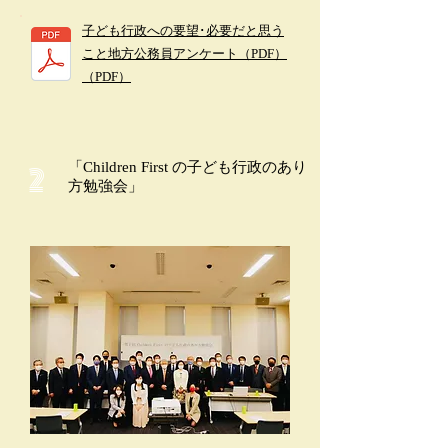
子ども行政への要望･必要だと思う
こと地方公務員アンケート（PDF）
（PDF）
「Children First の子ども行政のあり
2
方勉強会」