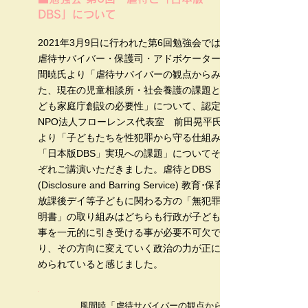
DBS」について
2021年3月9日に行われた第6回勉強会では、
虐待サバイバー・保護司・アドボケーター風
間暁氏より「虐待サバイバーの観点からみ
た、現在の児童相談所・社会養護の課題と子
ども家庭庁創設の必要性」について、認定
NPO法人フローレンス代表室 前田晃平氏
より「子どもたちを性犯罪から守る仕組み
「日本版DBS」実現への課題」についてそれ
ぞれご講演いただきました。虐待とDBS
(Disclosure and Barring Service) 教育･保育･
放課後デイ等子どもに関わる方の「無犯罪証
明書」の取り組みはどちらも行政が子どもの
事を一元的に引き受ける事が必要不可欠であ
り、その方向に変えていく政治の力が正に求
められていると感じました。
風間暁「虐待サバイバーの観点から