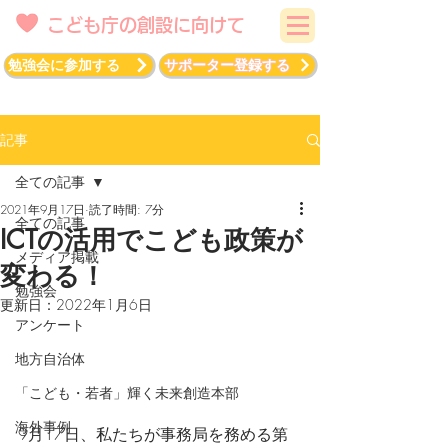
こども庁の創設に向けて
勉強会に参加する
サポーター登録する
記事
全ての記事
2021年9月17日
読了時間: 7分
全ての記事
ICTの活用でこども政策が
メディア掲載
変わる！
勉強会
更新日：
2022年1月6日
アンケート
地方自治体
「こども・若者」輝く未来創造本部
海外事例
9月17日、私たちが事務局を務める第