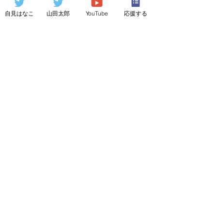
アンケート回答を分析した、大変画期
自見はなこ
山田太郎
YouTube
応援する
的なデータです。
資料：GIGAスクール構想に関する教育
関係者へのアンケート取りまとめ（デ
ジタル庁）
GIGAスクール構想
とは、2019年12月
に文部科学省が打ち出した「児童生徒
向けの1人1台端末と、高速大容量の通