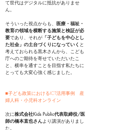
て世代はデジタルに抵抗がありませ
ん。
そういった視点からも、
医療・福祉・
教育の領域を横断する施策と検証が必
要
であり、それが
「子どもを中心とし
た社会」の土台づくりになっていく
と
考えておられる黒木さんから、こども
庁へのご期待を寄せていただいたこ
と、横串を通すことを目指す私たちに
とっても大変心強く感じました。
■子ども政策におけるICT活用事例　産
婦人科・小児科オンライン
次に
株式会社Kids Public代表取締役/医
師の橋本直也さん
より講演がありまし
た。