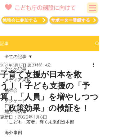
こども庁の創設に向けて
勉強会に参加する
サポーター登録する
記事
全ての記事
2021年5月17日
読了時間: 4分
全ての記事
子育て支援が日本を救
メディア掲載
う！！子ども支援の「予
勉強会
算」「人員」を増やしつつ
アンケート
「政策効果」の検証を！
地方自治体
更新日：
2022年1月6日
「こども・若者」輝く未来創造本部
海外事例