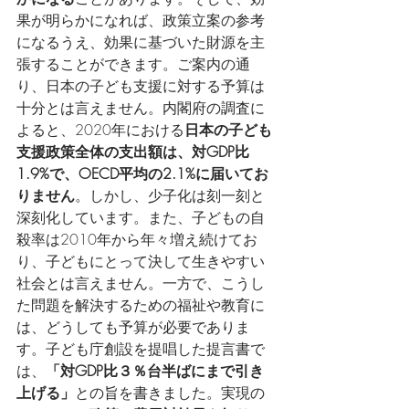
果が明らかになれば、政策立案の参考
になるうえ、効果に基づいた財源を主
張することができます。ご案内の通
り、日本の子ども支援に対する予算は
十分とは言えません。内閣府の調査に
よると、2020年における
日本の子ども
支援政策全体の支出額は、対GDP比
1.9%で、OECD平均の2.1%に届いてお
りません
。しかし、少子化は刻一刻と
深刻化しています。また、子どもの自
殺率は2010年から年々増え続けてお
り、子どもにとって決して生きやすい
社会とは言えません。一方で、こうし
た問題を解決するための福祉や教育に
は、どうしても予算が必要でありま
す。子ども庁創設を提唱した提言書で
は、
「対GDP比３％台半ばにまで引き
上げる」
との旨を書きました。実現の