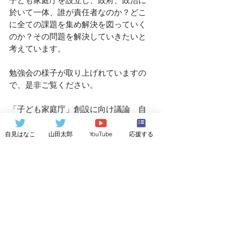
子ども家庭庁を設立し、政府、政治に
於いて一体、誰が責任者なのか？どこ
に全ての課題を集め解決を図っていく
のか？その問題を解決していきたいと
考えています。
勉強会の様子が取り上げれていますの
で、是非ご覧ください。
「子ども家庭庁」創設に向け議論　自
民党
https://news.tv-
自見はなこ
山田太郎
YouTube
応援する
asahi.co.jp/news_politics/articles/0002
08696.html