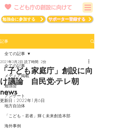
こども庁の創設に向けて
勉強会に参加する
サポーター登録する
記事
全ての記事
2021年3月2日
読了時間: 2分
全ての記事
「子ども家庭庁」創設に向
メディア掲載
け議論 自民党-テレ朝
勉強会
news
アンケート
更新日：
2022年1月6日
地方自治体
「こども・若者」輝く未来創造本部
海外事例