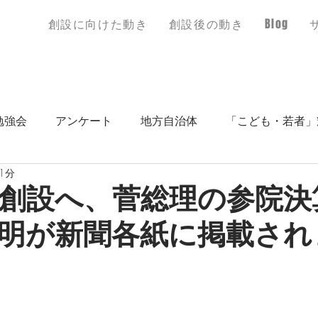
創設に​向けた動き
創設後の動き
Blog
勉強会
アンケート
地方自治体
「こども・若者」
1分
創設へ、菅総理の参院決
明が新聞各紙に掲載され