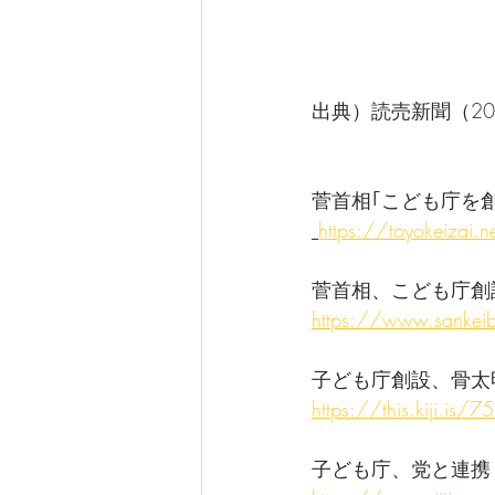
出典）読売新聞（20
菅首相｢こども庁を創
https://toyokeizai.
菅首相、こども庁創設
https://www.sanke
子ども庁創設、骨太
https://this.kiji
子ども庁、党と連携