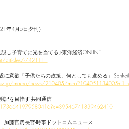
21年4月5日夕刊）
設し子育てに光を当てる｣-東洋経済ONLINE
net/articles/-/421111
に意欲「子供たちの政策、何としても進める」-SankeiB
ibiz.jp/macro/news/210405/mca2104051134005-n1.h
明記を目指す-共同通信
.is/751736641979580416?c=39546741839462410
　加藤官房長官-時事ドットコムニュース