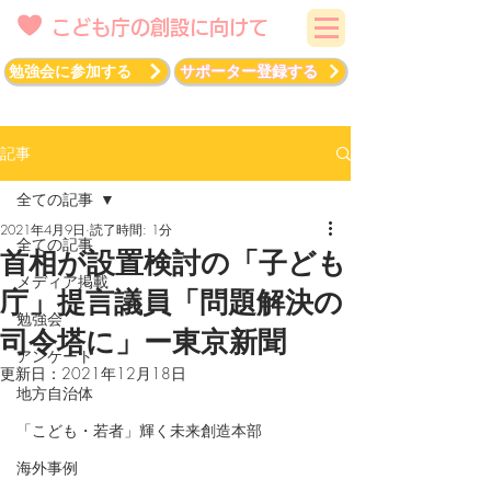
こども庁の創設に向けて
勉強会に参加する
サポーター登録する
記事
全ての記事
2021年4月9日
読了時間: 1分
全ての記事
首相が設置検討の「子ども
メディア掲載
庁」提言議員「問題解決の
勉強会
司令塔に」ー東京新聞
アンケート
更新日：
2021年12月18日
地方自治体
「こども・若者」輝く未来創造本部
海外事例