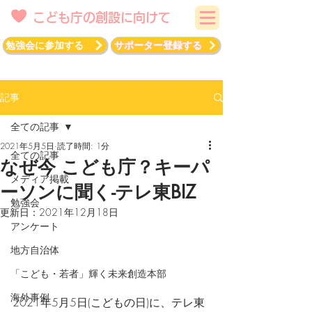
こども庁の創設に向けて
勉強会に参加する
サポーター登録する
記事
全ての記事
2021年5月5日
読了時間: 1分
全ての記事
なぜ今 こども庁？キーパ
メディア掲載
ーソンに聞く-テレ東BIZ
勉強会
更新日：
2021年12月18日
アンケート
地方自治体
「こども・若者」輝く未来創造本部
海外事例
2021年5月5日(こどもの日)に、テレ東