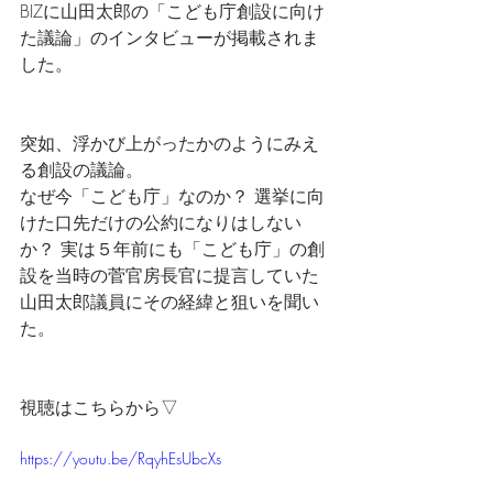
BIZに山田太郎の「こども庁創設に向け
た議論」のインタビューが掲載されま
した。
突如、浮かび上がったかのようにみえ
る創設の議論。
なぜ今「こども庁」なのか？ 選挙に向
けた口先だけの公約になりはしない
か？ 実は５年前にも「こども庁」の創
設を当時の菅官房長官に提言していた 
山田太郎議員にその経緯と狙いを聞い
た。
視聴はこちらから▽
https://youtu.be/RqyhEsUbcXs