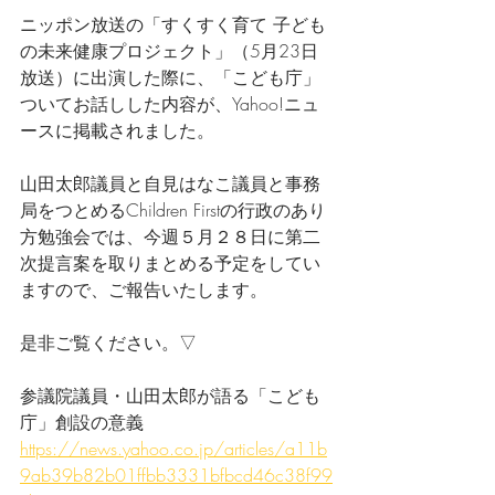
ニッポン放送の「すくすく育て 子ども
の未来健康プロジェクト」（5月23日
放送）に出演した際に、「こども庁」
ついてお話しした内容が、Yahoo!ニュ
ースに掲載されました。
山田太郎議員と自見はなこ議員と事務
局をつとめるChildren Firstの行政のあり
方勉強会では、今週５月２８日に第二
次提言案を取りまとめる予定をしてい
ますので、ご報告いたします。
是非ご覧ください。▽
参議院議員・山田太郎が語る「こども
庁」創設の意義
https://news.yahoo.co.jp/articles/a11b
9ab39b82b01ffbb3331bfbcd46c38f99