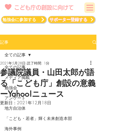
こども庁の創設に向けて
勉強会に参加する
サポーター登録する
記事
全ての記事
2021年5月28日
読了時間: 1分
全ての記事
参議院議員・山田太郎が語
メディア掲載
る「こども庁」創設の意義
勉強会
ーYahoo!ニュース
アンケート
更新日：
2021年12月18日
地方自治体
「こども・若者」輝く未来創造本部
海外事例