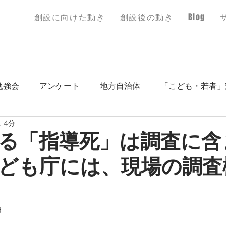
創設に​向けた動き
創設後の動き
Blog
勉強会
アンケート
地方自治体
「こども・若者」
 4分
る「指導死」は調査に含
ども庁には、現場の調査
日