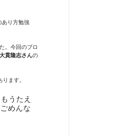
政のあり方勉強
た。今回のブロ
大貫隆志さん
の
あります。
てもうたえ
。ごめんな