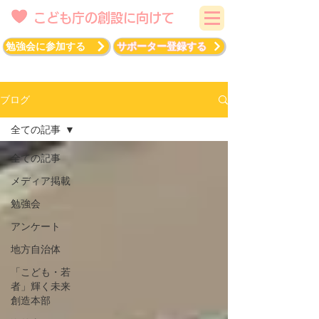
こども庁の創設に向けて
勉強会に参加する
サポーター登録する
ブログ
全ての記事
全ての記事
メディア掲載
勉強会
アンケート
地方自治体
「こども・若
者」輝く未来
創造本部