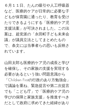
６月１１日、たんの吸引や人工呼吸器
など、医療的ケアが日常的に必要な子
どもが保育園に通ったり、教育を受け
たりできるようにする「医療的ケア児
支援法案」が可決されました。この法
案は、超党派の「永田町子ども未来会
議」が議員立法としてまとめたもの
で、条文には当事者らの思いも反映さ
れています。
山田太郎も医療的ケア児の成長と学び
を確保し、その家族の支援を実現する
必要があるという強い問題意識から
「Children Firstの行政のあり方勉強会」
で議論を重ね、緊急提言や第二次提言
でも「こども庁」で「医療的ケア児の
学びの保障と家族支援」を推進すべき
だとして政府に求めてきた経緯があり