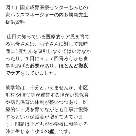
図１）国立成育医療センターもみじの
家ハウスマネージャーの内多勝康先生
提供資料
 山田の知っている医療的ケア児を育て
るお母さんは、お子さんに対して数時
間に1度たんを吸引しなくてはいけなか
ったり、１日に６，７回胃ろうから食
事をあげる必要があり、
ほとんど徹夜
でケア
をしていました。
就学前は、十分といえませんが、市区
町村やNPO等が運営する障がい児保育
や病児保育の体制が整いつつあり、医
療的ケア児を育てながらも仕事に復帰
するという保護者が増えてきていま
す。問題は子どもが小学校に就学する
時に生じる
「小１の壁」
です。