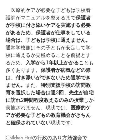
　医療的ケアが必要な子どもは学校看
護師がマニュアルを整えるまで
保護者
が学校に付き添いケアを実施する必要
があるため、保護者が仕事をしている
場合は、子どもは学校に通えません。
通常学校側はその子どもが安定して学
校に通えるか見極めることを前提とす
るため、
入学から1年以上かかる
ことも
多くあります。
保護者が病気などの際
は、付き添いができないため通学でき
ません。
また、
特別支援学校の訪問教
育を選択した場合は週3回、先生が自宅
に訪れ2時間程度教えるのみの授業
しか
実施されません。現状では、
医療的ケ
アが必要な子どもの教育機会がきちん
と確保されていない
現状です。
Children Firstの行政のあり方勉強会で