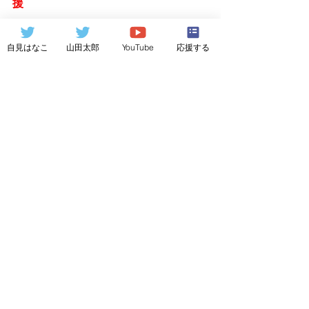
援
　→看護師等の配置
　　等の措置が明
自見はなこ
山田太郎
YouTube
応援する
確化されました。
加えて、法案には、家族の相談にのる
「医療的ケア児支援センター」を都道
府県ごとに設置すること
も盛り込まれ
ています。これは、医療的ケア児を育
てる保護者たちの孤立を防ぐことにも
つながるでしょう。
　この法律は大変意義のあるもので、
可決したことを嬉しく思います。しか
し、
医療的ケア児を取り巻く課題は、