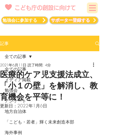
こども庁の創設に向けて
勉強会に参加する
サポーター登録する
記事
全ての記事
2021年6月11日
読了時間: 4分
全ての記事
医療的ケア児支援法成立、
メディア掲載
「小１の壁」を解消し、教
勉強会
育機会を平等に！
アンケート
更新日：
2022年1月6日
地方自治体
「こども・若者」輝く未来創造本部
海外事例