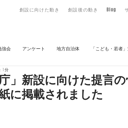
創設に​向けた動き
創設後の動き
Blog
勉強会
アンケート
地方自治体
「こども・若者」
 1分
庁」新設に向けた提言の
紙に掲載されました