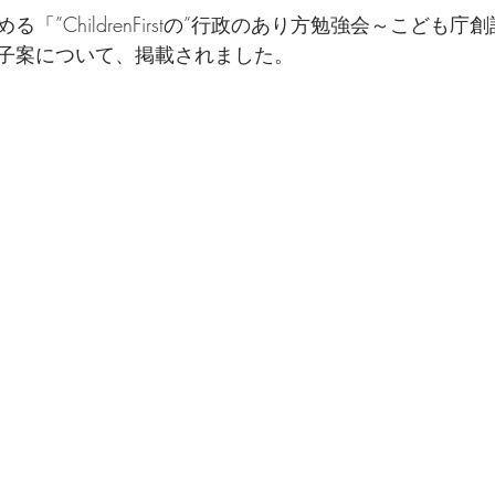
「”ChildrenFirstの”行政のあり方勉強会～こども
子案について、掲載されました。