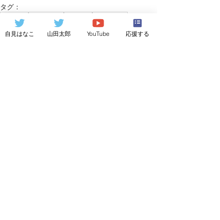
タグ：
メディア
地方自治体
地方議員
第二次提言
メディア掲載
自見はなこ
山田太郎
YouTube
応援する
関連記事
すべて表示