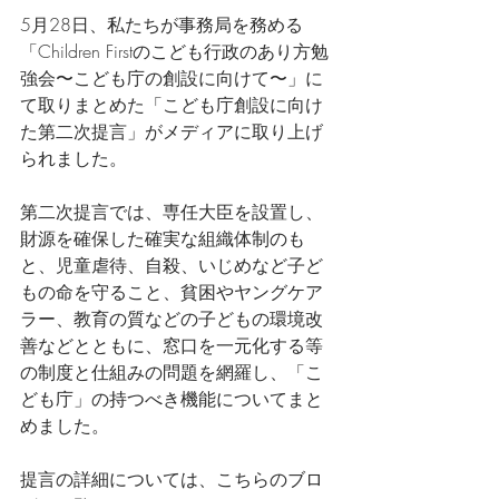
5月28日、私たちが事務局を務める
「Children Firstのこども行政のあり方勉
強会〜こども庁の創設に向けて〜」に
て取りまとめた「こども庁創設に向け
た第二次提言」がメディアに取り上げ
られました。
第二次提言では、専任大臣を設置し、
財源を確保した確実な組織体制のも
と、児童虐待、自殺、いじめなど子ど
もの命を守ること、貧困やヤングケア
ラー、教育の質などの子どもの環境改
善などとともに、窓口を一元化する等
の制度と仕組みの問題を網羅し、「こ
ども庁」の持つべき機能についてまと
めました。
提言の詳細については、こちらのブロ