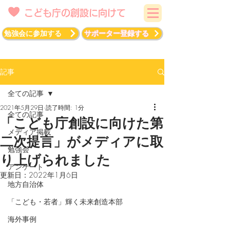
こども庁の創設に向けて
勉強会に参加する
サポーター登録する
記事
全ての記事
2021年5月29日
読了時間: 1分
全ての記事
「こども庁創設に向けた第
メディア掲載
二次提言」がメディアに取
勉強会
り上げられました
アンケート
更新日：
2022年1月6日
地方自治体
「こども・若者」輝く未来創造本部
海外事例