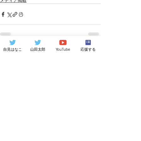
メディア掲載
自見はなこ
山田太郎
YouTube
応援する
関連記事
すべて表示