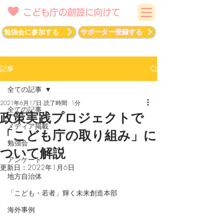
こども庁の創設に向けて
勉強会に参加する
サポーター登録する
記事
全ての記事
2021年6月17日
読了時間: 1分
全ての記事
政策実践プロジェクトで
メディア掲載
「こども庁の取り組み」に
勉強会
ついて解説
アンケート
更新日：
2022年1月6日
地方自治体
「こども・若者」輝く未来創造本部
海外事例