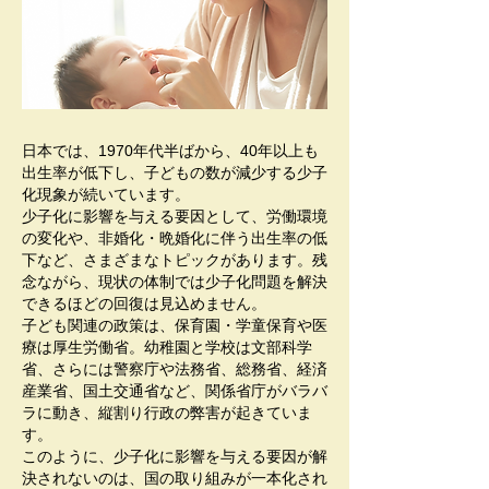
⽇本では、1970年代半ばから、40年以上も
出⽣率が低下し、⼦どもの数が減少する少⼦
化現象が続いています。
少⼦化に影響を与える要因として、労働環境
の変化や、⾮婚化・晩婚化に伴う出⽣率の低
下など、さまざまなトピックがあります。残
念ながら、現状の体制では少⼦化問題を解決
できるほどの回復は⾒込めません。
⼦ども関連の政策は、保育園・学童保育や医
療は厚⽣労働省。幼稚園と学校は⽂部科学
省、さらには警察庁や法務省、総務省、経済
産業省、国⼟交通省など、関係省庁がバラバ
ラに動き、縦割り⾏政の弊害が起きていま
す。
このように、少⼦化に影響を与える要因が解
決されないのは、国の取り組みが⼀本化され