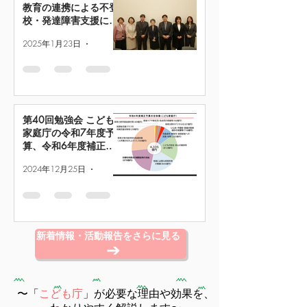
教育の連携による不登
校・発達障害支援につ
いて
2025年1月23日
読了時間: 2分
第40回勉強会 こども
家庭庁の令和7年度予
算、令和6年度補正予
算について
2024年12月25日
読了時間: 2分
新着情報・活動報告をさらに見る
〜「
こども庁
」が必要な理由や効果を、