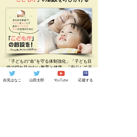
「子どもの“命”を守る体制強化」「子ども目
線で切れ目のない教育と健康」「安⼼して⼦
育てができる」、「⼥性が健康に活躍でき
る」することにつなげる「こども庁」の創設
自見はなこ
山田太郎
YouTube
応援する
を実現させましょう。
#こども庁 ＃こども庁創設