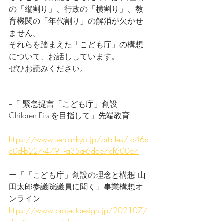
の「縦割り」、行政の「横割り」、教
育機関の「年代割り」の解消が欠かせ
ません。
それらを踏まえた「こども庁」の構想
について、お話ししています。
ぜひお読みください。
−「 緊急提言「こども庁」創設　
Children Firstを目指して」先端教育
https://www.sentankyo.jp/articles/fa46a
c0d-b227-4791-a35a-6dde7df600e7
ー「「こども庁」創設の理念と構想 山
田太郎参議院議員に聞く」事業構想オ
ンライン
https://www.projectdesign.jp/202107/