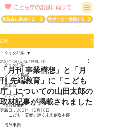
こども庁の創設に向けて
勉強会に参加する
サポーター登録する
記事
全ての記事
2021年7月1日
読了時間: 1分
全ての記事
「月刊 事業構想」と「月
メディア掲載
刊 先端教育」に「こども
勉強会
庁」についての山田太郎の
アンケート
取材記事が掲載されました
地方自治体
更新日：
2021年12月18日
「こども・若者」輝く未来創造本部
海外事例